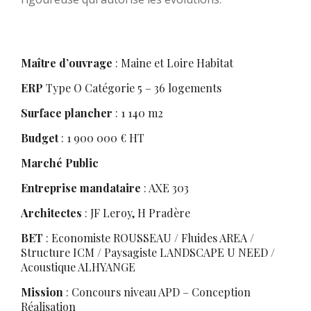
Maître d’ouvrage
: Maine et Loire Habitat
ERP
Type O Catégorie 5 – 36 logements
Surface plancher
: 1 140 m2
Budget
: 1 900 000 € HT
Marché Public
Entreprise mandataire
: AXE 303
Architectes
: JF Leroy, H Pradère
BET
: Economiste ROUSSEAU / Fluides AREA /
Structure ICM / Paysagiste LANDSCAPE U NEED /
Acoustique ALHYANGE
Mission
: Concours niveau APD – Conception
Réalisation