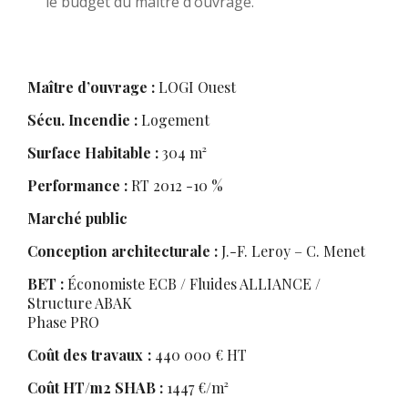
le budget du maître d’ouvrage.
Maître d’ouvrage :
LOGI Ouest
Sécu. Incendie :
Logement
Surface Habitable :
304 m²
Performance :
RT 2012 -10 %
Marché public
Conception architecturale :
J.-F. Leroy – C. Menet
BET :
Économiste ECB / Fluides ALLIANCE /
Structure ABAK
Phase PRO
Coût des travaux :
440 000 € HT
Coût HT/m2 SHAB :
1447 €/m²