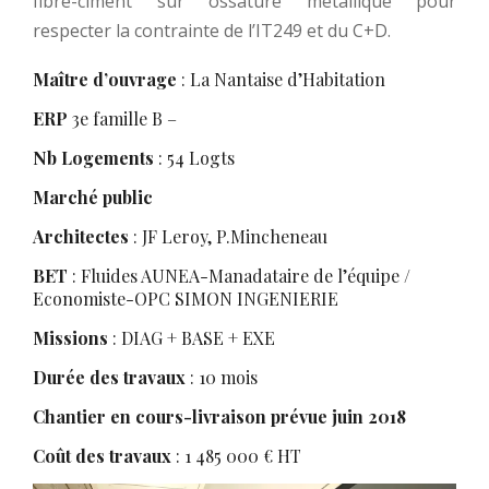
fibre-ciment sur ossature métallique pour
respecter la contrainte de l’IT249 et du C+D.
Maître d’ouvrage
: La Nantaise d’Habitation
ERP
3e famille B –
Nb Logements
: 54 Logts
Marché public
Architectes
: JF Leroy, P.Mincheneau
BET
: Fluides AUNEA-Manadataire de l’équipe /
Economiste-OPC SIMON INGENIERIE
Missions
: DIAG + BASE + EXE
Durée des travaux
: 10 mois
Chantier en cours-livraison prévue juin 2018
Coût des travaux
: 1 485 000 € HT